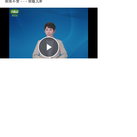
依依不舍－-－依暖儿®
Play
Video
绿贝思专业居家日用碳纤维保暖2013-2025
0769-83078951
xgyph@163.com
15876936805
263820800